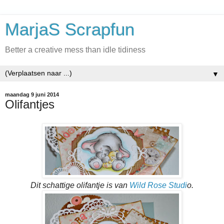
MarjaS Scrapfun
Better a creative mess than idle tidiness
▼
maandag 9 juni 2014
Olifantjes
Dit schattige olifantje is van
Wild Rose Studi
o.