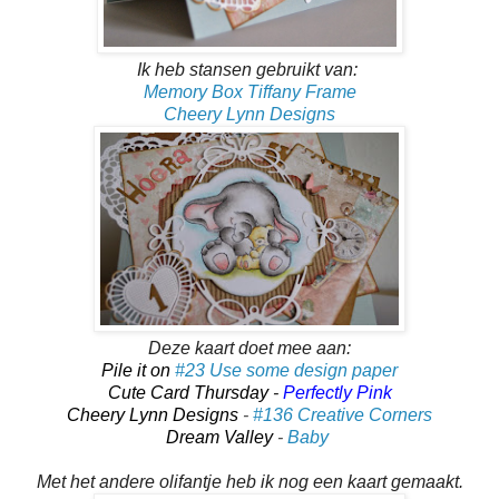
Ik heb stansen gebruikt van:
Memory Box
Tiffany Frame
Cheery Lynn Designs
Deze kaart doet mee aan:
Pile it on
#23 Use some design paper
Cute Card Thursday
-
Perfectly Pink
Cheery Lynn Designs
-
#1
3
6 Creative Corners
Dream Valley
-
Baby
Met het andere olifantje heb ik nog een kaart gemaakt.