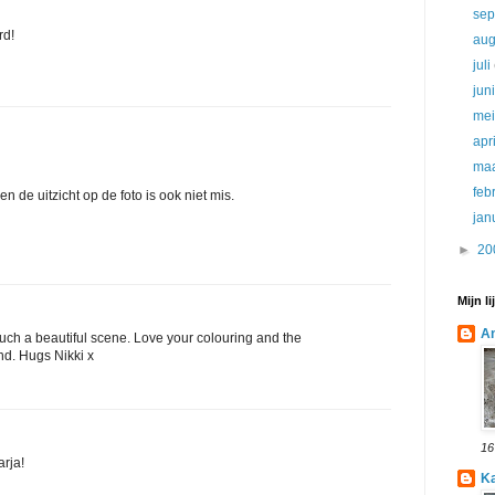
se
rd!
au
juli
jun
me
apr
ma
feb
n de uitzicht op de foto is ook niet mis.
jan
►
20
Mijn l
An
ch a beautiful scene. Love your colouring and the
d. Hugs Nikki x
16
arja!
Ka