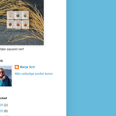
lijke aquarel verf
ij
Marja Sch
Mijn volledige profiel tonen
chief
26
(2)
25
(8)