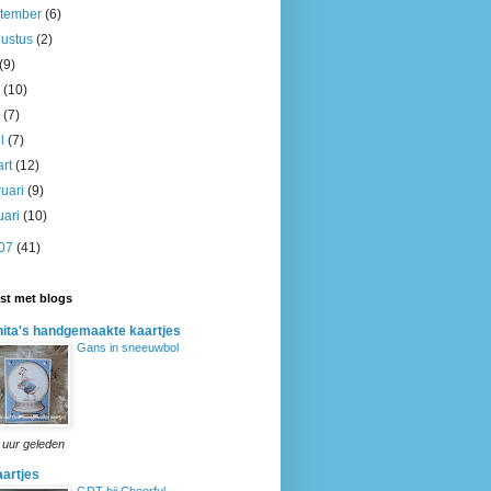
ptember
(6)
gustus
(2)
(9)
i
(10)
i
(7)
il
(7)
art
(12)
ruari
(9)
uari
(10)
07
(41)
ijst met blogs
ita's handgemaakte kaartjes
Gans in sneeuwbol
 uur geleden
artjes
GDT bij Cheerful