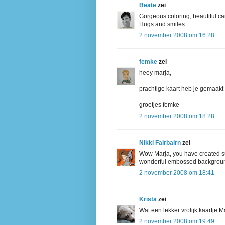
Beate
zei
Gorgeous coloring, beautiful ca
Hugs and smiles
2 november 2008 om 16:28
femke
zei
heey marja,
prachtige kaart heb je gemaakt e
groetjes femke
2 november 2008 om 18:28
Nikki Fairbairn
zei
Wow Marja, you have created su
wonderful embossed backgroun
2 november 2008 om 18:41
Krista
zei
Wat een lekker vrolijk kaartje M
2 november 2008 om 19:49