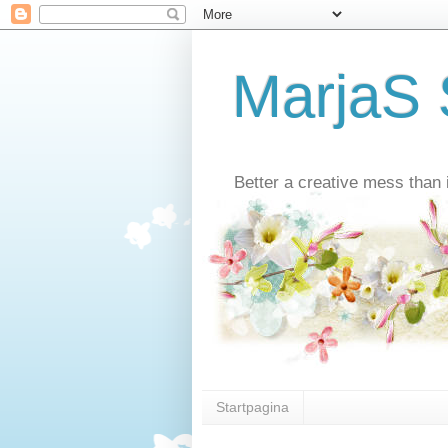
MarjaS 
Better a creative mess than i
Startpagina