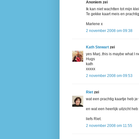
Anoniem zei
Ik kan niet wachtten tot mijn kle
Te gekke kaart meis en prachtig
Marlene x
2 november 2008 om 09:38
Kath Stewart
zei
yes Marj..this is maybe what I n
Hugs
kath
xxxxx
2 november 2008 om 09:53
Riet
zei
wat een prachtig kaartje heb j
en wat een heerlijk uitzicht heb 
liefs Riet.
2 november 2008 om 11:55