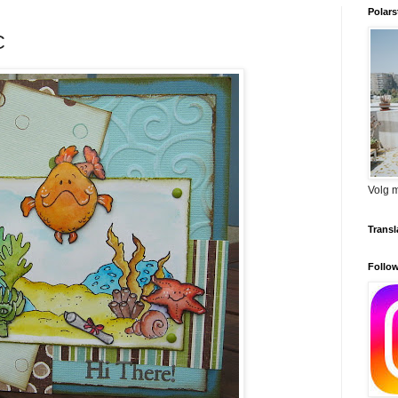
Polars
C
Volg m
Transl
Follow