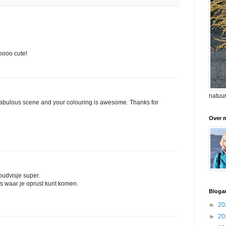
oooo cute!
natuur
.fabulous scene and your colouring is awesome. Thanks for
Over m
goudvisje super.
iets waar je oprust kunt komen.
Blogar
►
20
►
20