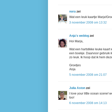
nora
zei
Wat een leuk kaartje Marja!Gro
3 november 2008 om 13:32
Anja's weblog
zei
Hoi Marja,
Wat een hartstikke leuke kaart 
een boekje. Daarvoor gebruik i
zo leuk. Ik hoop dat ik hem deze
Groetjes
Anja
5 november 2008 om 21:07
Julia Aston
zei
I love your little ocean scene! w
too!
6 november 2008 om 14:13