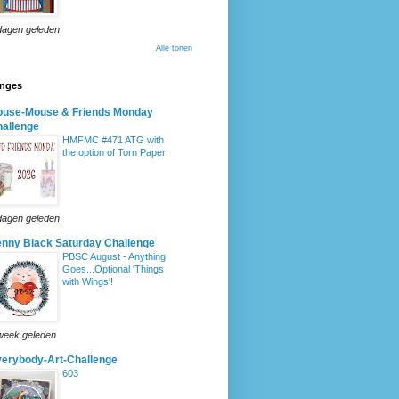
dagen geleden
Alle tonen
enges
ouse-Mouse & Friends Monday
allenge
HMFMC #471 ATG with
the option of Torn Paper
dagen geleden
nny Black Saturday Challenge
PBSC August - Anything
Goes...Optional 'Things
with Wings'!
week geleden
erybody-Art-Challenge
603