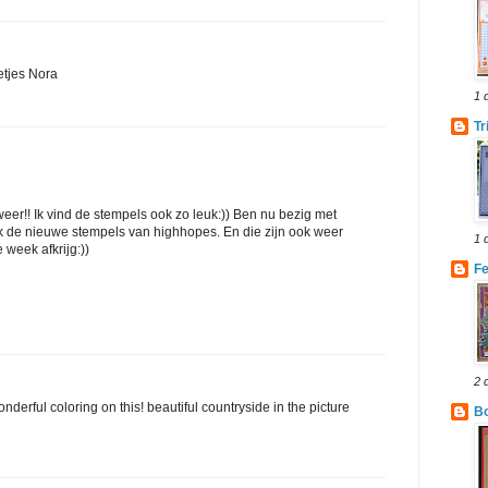
etjes Nora
1 
Tr
weer!! Ik vind de stempels ook zo leuk:)) Ben nu bezig met
k de nieuwe stempels van highhopes. En die zijn ook weer
1 
 week afkrijg:))
F
2 
onderful coloring on this! beautiful countryside in the picture
Bo