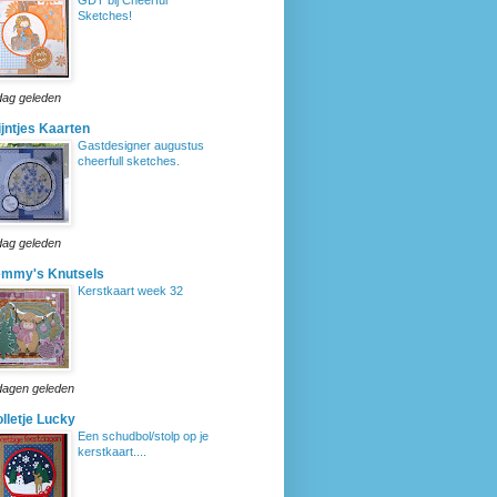
Sketches!
dag geleden
ijntjes Kaarten
Gastdesigner augustus
cheerfull sketches.
dag geleden
emmy's Knutsels
Kerstkaart week 32
dagen geleden
lletje Lucky
Een schudbol/stolp op je
kerstkaart....