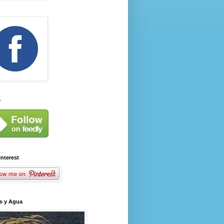
y
interest
s y Agua