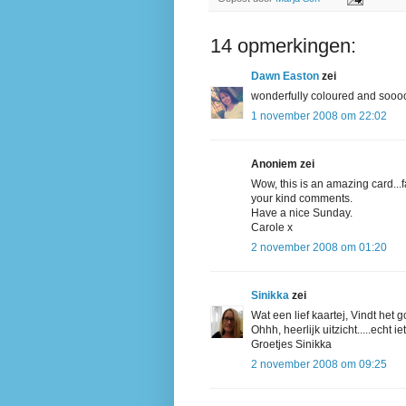
14 opmerkingen:
Dawn Easton
zei
wonderfully coloured and sooo
1 november 2008 om 22:02
Anoniem zei
Wow, this is an amazing card..
your kind comments.
Have a nice Sunday.
Carole x
2 november 2008 om 01:20
Sinikka
zei
Wat een lief kaartej, Vindt het 
Ohhh, heerlijk uitzicht.....echt 
Groetjes Sinikka
2 november 2008 om 09:25