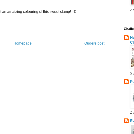
2 
hat an amaizing colouring of this sweet stamp! =D
Chall
H
Ch
Homepage
Oudere post
5 
Pe
1 
Ev