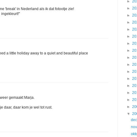
►
20
►
20
ine 'break' in Nederland als ik dat fotootje zie!
 ingekleurt!"
►
20
►
20
►
20
►
20
►
20
►
20
eed a little holiday away to a quiet and beautiful place
►
20
►
20
►
20
►
20
►
20
►
20
e weer gemaakt Marja.
►
20
►
20
je daar, daar kom je wel tot rust.
▼
20
de
no
okt